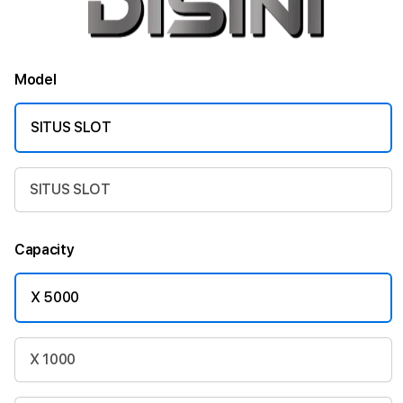
Model
SITUS SLOT
SITUS SLOT
Capacity
X 5000
X 1000