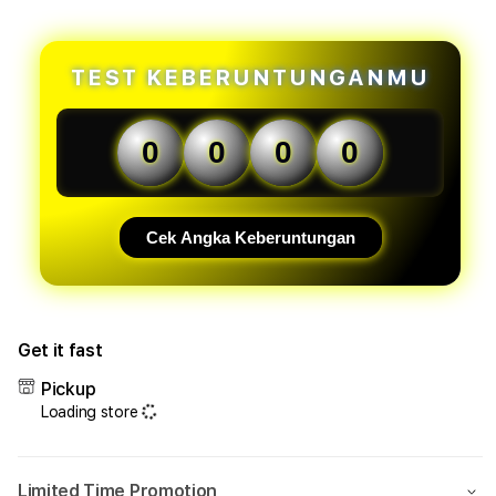
forSNIPERSLOT
forS
⚜️
⚜️
Sesepuh
Sese
Bandar
Band
TEST KEBERUNTUNGANMU
Slot
Slot
Gacor
Gaco
Terbaik
Terb
0
0
0
0
Gampang
Gam
Menang
Men
Cek Angka Keberuntungan
Get it fast
Pickup
Loading store
Limited Time Promotion