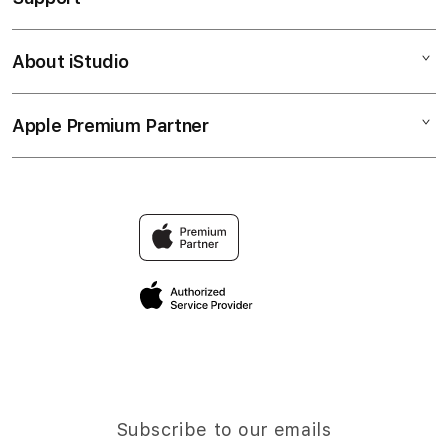
AppleCare+
SLOT GACOR RESMI
Corporate
SLOT GACOR ONLINE
About iStudio
My Account
Slot Gacor
SITUS SLOT GACOR
Collection & Delivery
Elush Service Provider
SLOT ONLINE
Apple Premium Partner
About Us
Returns & Exchanges
Financing Options
LINK SLOT GACOR
Find an iStudio near you
Contact Us
Trade-in
BANDAR SLOT TERPERCAYA
Why Shop at iStudio
FAQ
Traveller’s Reservation
Elush Corporate Website
Privacy Policy
Site Terms of Use
Subscribe to our emails