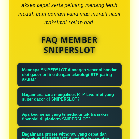
akses cepat serta peluang menang lebih
mudah bagi pemain yang mau meraih hasil
maksimal setiap hari.
FAQ MEMBER
SNIPERSLOT
Mengapa SNIPERSLOT dianggap sebagai bandar
slot gacor online dengan teknologi RTP paling
akurat?
SNIPERSLOT menggunakan sistem
Bagaimana cara mengakses RTP Live Slot yang
live rtp yang didukung oleh teknologi
super gacor di SNIPERSLOT?
terkini, sehingga memiliki winrate
RTP Slot dapat diakses memalui link
Apa keamanan yang tersedia untuk transaksi
tertinggi dibandingkan dengan yang
rtp yang tersedia di website
finansial di platform SNIPERSLOT?
lain.
SNIPERSLOT, dan winrate tersebut
SNIPERSLOT memanfaatkan enkripsi
Bagaimana proses withdraw yang cepat dan
telah melalui verifikasi guna
mudah di SNIPERSLOT dapat dilakukan oleh